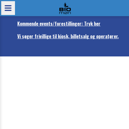
Kommende events/forestillinger: Tryk her
Vi søger frivillige til kiosk, billetsalg og operatører.